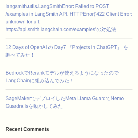
langsmith.utils.LangSmithError: Failed to POST
/examples in LangSmith API. HTTPError(‘422 Client Error:
unknown for url:
https://api.smith.langchain.com/examples’の対処法
12 Days of OpenAI の Day7 『Projects in ChatGPT』 を
調べてみた！
BedrockでRerankモデルが使えるようになったので
LangChainに組み込んでみた！
SageMakerでデプロイしたMeta Llama GuardでNemo
Guardrailsを動かしてみた
Recent Comments