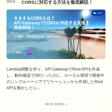
9/04
CORSに対応する方法を徹底解説！
AWS
Lambda関数を作り、API GatewayでRest APIを作成
し、動作確認でOKだったのに、ローカル環境で開発中
のシングルページアプリケーションから作成したRest
APIを動かしたら...