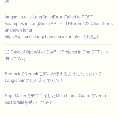
法
langsmith.utils.LangSmithError: Failed to POST
/examples in LangSmith API. HTTPError(‘422 Client Error:
unknown for url:
https://api.smith.langchain.com/examples’の対処法
12 Days of OpenAI の Day7 『Projects in ChatGPT』 を
調べてみた！
BedrockでRerankモデルが使えるようになったので
LangChainに組み込んでみた！
SageMakerでデプロイしたMeta Llama GuardでNemo
Guardrailsを動かしてみた