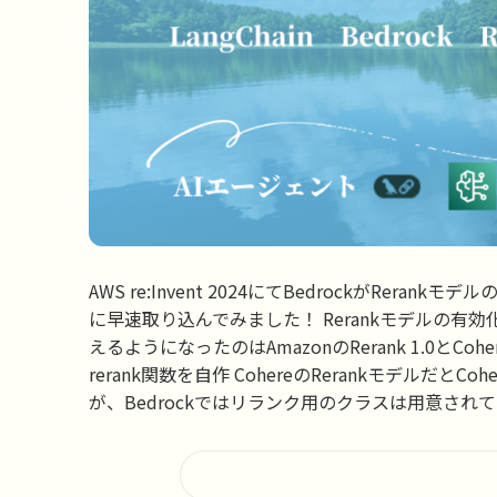
AWS re:Invent 2024にてBedrockがRer
に早速取り込んでみました！ Rerankモデルの有効
えるようになったのはAmazonのRerank 1.0とC
rerank関数を自作 CohereのRerankモデルだとC
が、Bedrockではリランク用のクラスは用意されてい