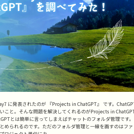
表されたのが 『Projects in ChatGPT』 です。ChatGP
そんな問題を解決してくれるのがProjects in ChatGP
cts in ChatGPTとは簡単に言ってしまえばチャットのフォルダ管理です。
とめられるのです。ただのフォルダ管理と一線を画すのはファ
ロジェクト単位にカ...