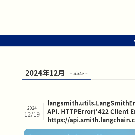
2024年12月
– date –
langsmith.utils.LangSmithEr
2024
API. HTTPError(‘422 Client E
12/19
https://api.smith.langcha