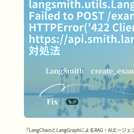
『LangChainとLangGraphによるRAG・AI