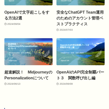
OpenAIで文字起こしをす
安全なChatGPT Team運用
る方法2選
のためのアカウント管理ベ
ストプラクティス
2024/09/04
2024/07/03
超速解説！ Midjourneyの
OpenAIのAPI完全制覇パー
Personalizationについて
ト３ 関数呼び出し編
2024/06/13
2024/06/09