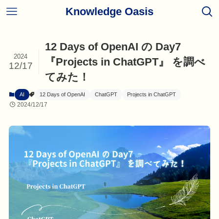
Knowledge Oasis
12 Days of OpenAI の Day7
2024
『Projects in ChatGPT』 を調べ
12/17
てみた！
AI
12 Days of OpenAI
ChatGPT
Projects in ChatGPT
2024/12/17