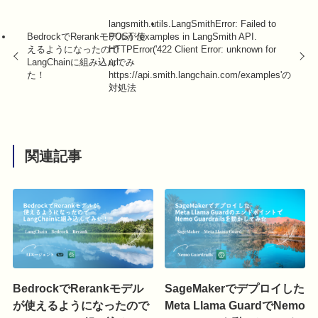
langsmith.utils.LangSmithError: Failed to
BedrockでRerankモデルが使
POST /examples in LangSmith API.
えるようになったので
HTTPError('422 Client Error: unknown for
LangChainに組み込んでみ
url:
た！
https://api.smith.langchain.com/examples'の
対処法
関連記事
BedrockでRerankモデル
SageMakerでデプロイした
が使えるようになったので
Meta Llama GuardでNemo