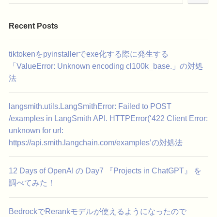
Recent Posts
tiktokenをpyinstallerでexe化する際に発生する
「ValueError: Unknown encoding cl100k_base.」の対処
法
langsmith.utils.LangSmithError: Failed to POST
/examples in LangSmith API. HTTPError(‘422 Client Error:
unknown for url:
https://api.smith.langchain.com/examples’の対処法
12 Days of OpenAI の Day7 『Projects in ChatGPT』 を
調べてみた！
BedrockでRerankモデルが使えるようになったので